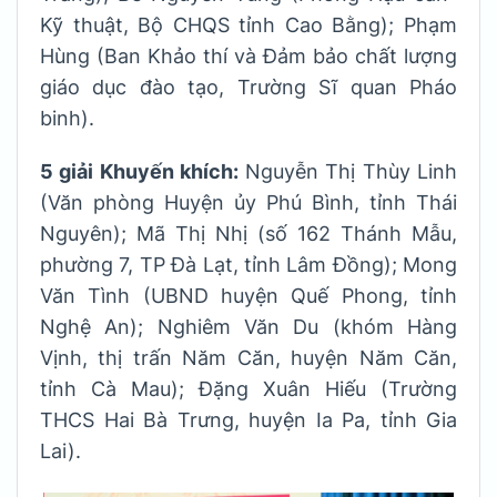
Kỹ thuật, Bộ CHQS tỉnh Cao Bằng); Phạm
Hùng (Ban Khảo thí và Đảm bảo chất lượng
giáo dục đào tạo, Trường Sĩ quan Pháo
binh).
5 giải Khuyến khích:
Nguyễn Thị Thùy Linh
(Văn phòng Huyện ủy Phú Bình, tỉnh Thái
Nguyên); Mã Thị Nhị (số 162 Thánh Mẫu,
phường 7, TP Đà Lạt, tỉnh Lâm Đồng); Mong
Văn Tình (UBND huyện Quế Phong, tỉnh
Nghệ An); Nghiêm Văn Du (khóm Hàng
Vịnh, thị trấn Năm Căn, huyện Năm Căn,
tỉnh Cà Mau); Đặng Xuân Hiếu (Trường
THCS Hai Bà Trưng, huyện Ia Pa, tỉnh Gia
Lai).