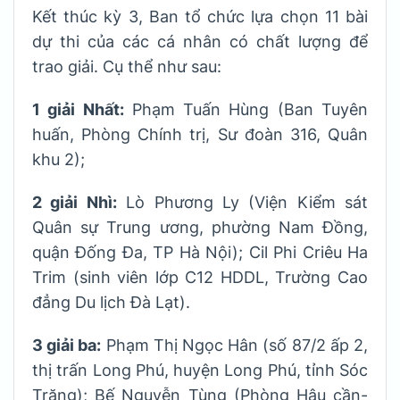
Kết thúc kỳ 3, Ban tổ chức lựa chọn 11 bài
dự thi của các cá nhân có chất lượng để
trao giải. Cụ thể như sau:
1 giải Nhất:
Phạm Tuấn Hùng (Ban Tuyên
huấn, Phòng Chính trị, Sư đoàn 316, Quân
khu 2);
2 giải Nhì:
Lò Phương Ly (Viện Kiểm sát
Quân sự Trung ương, phường Nam Đồng,
quận Đống Đa, TP Hà Nội); Cil Phi Criêu Ha
Trim (sinh viên lớp C12 HDDL, Trường Cao
đẳng Du lịch Đà Lạt).
3 giải ba:
Phạm Thị Ngọc Hân (số 87/2 ấp 2,
thị trấn Long Phú, huyện Long Phú, tỉnh Sóc
Trăng); Bế Nguyễn Tùng (Phòng Hậu cần-